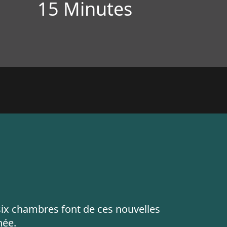
15 Minutes
 six chambres font de ces nouvelles
née.